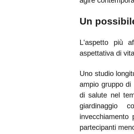
agire contempora
Un possibile
L'aspetto più a
aspettativa di vita
Uno studio longit
ampio gruppo di p
di salute nel te
giardinaggio 
invecchiamento pi
partecipanti meno 